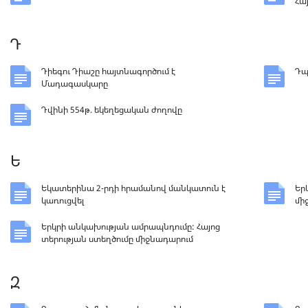
Հա
Դ
Դիեգու Դիաշը հայտնագործում է
Դպ
Մադագասկարը
Դվինի 554թ. եկեղեցական ժողովը
Ե
Եկատերինա 2-րդի հրամանով մանկատուն է
Եր
կառուցվել
մի
Երկրի անկախության ամրապնդումը: Հայոց
տերության ստեղծումը միջնադարում
Զ