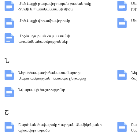
Մեծ Հայքի թագավորության բաժանումը
Մե
Հռոմի և Պարսկաստանի միջև
իշ
Մեծ Հայքի վերամիավորումը
Մե
Միջնադարյան Հայաստանի
առանձնահատկություններ
Ն
Ներսեհապատի ճակատամարտը:
Նե
Ապստամբության հետագա ընթացքը
Հա
Նվարսակի հաշտությունը
Շ
Շարժման ծավալումը Վարդան Մամիկոնյանի
Շա
գլխավորությամբ
կե