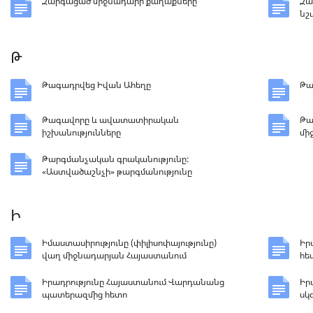
Զարգացած միջնադարի քաղաքները
Զա
նշ
Թ
Թագադրվեց Իվան Ահեղը
Թա
Թագավորը և ավատատիրական
Թա
իշխանությունները
մի
Թարգմանչական գրականությունը:
«Աստվածաշնչի» թարգմանությունը
Ի
Իմաստասիրությունը (փիլիսոփայությունը)
Իր
վաղ միջնադարյան Հայաստանում
հե
Իրադրությունը Հայաստանում Վարդանանց
Իր
պատերազմից հետո
սկ