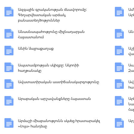
Ազգային գրականության ձևավորումը:
Ամ
Գեղարվեստական արձակ,
Ար
բանաստեղծություններ
Անասնապահությունը միջնադարյան
Ան
Հայսատանում
Անին` մայրաքաղաք
Աշ
վա
Ապստամբության սկիզբը: Ակոռիի
Ապ
հաղթանակը
Զա
Ավատատիրական աստիճանակարգությունը
Ավ
հա
Արաբական արշավանքները Հայաստան
Ար
նա
Հա
Արմաշի միաբանությունն սկսեց հրատարակել
Ար
«Հույս» հանդեսը