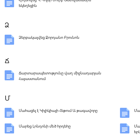
եկեղեցին
Ձ
Ձերբակալվեց Ջորդանո Բրունոն
Ճ
Ճարտարապետությունը վաղ միջնադարյան
Հայաստանում
Մ
Մահացել է Կիլիկիայի Հեթում Ա թագավորը
Մա
Մարեց Լոնդոնի մեծ հրդեհը
Մա
եր