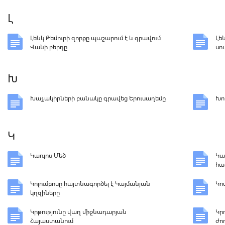
Լ
Լենկ Թեմուրի զորքը պաշարում է և գրավում
Լե
Վանի բերդը
սո
Խ
Խաչակիրների բանակը գրավեց Երուսաղեմը
Խո
Կ
Կառլոս Մեծ
Կա
հա
Կոլումբոսը հայտնագործել է Կայմանյան
Կո
կղզիները
Կրթությունը վաղ միջնադարյան
Կր
Հայաստանում
ժո