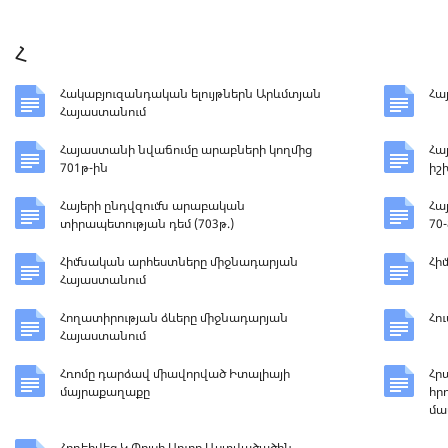
Հ
Հակաբյուզանդական ելույթներն Արևմտյան
Հա
Հայաստանում
Հայաստանի նվաճումը արաբների կողմից
Հա
701թ-ին
իշ
Հայերի ընդվզումն արաբական
Հա
տիրապետության դեմ (703թ.)
70
Հիմնական արհեստները միջնադարյան
Հի
Հայաստանում
Հողատիրության ձևերը միջնադարյան
Հո
Հայաստանում
Հռոմը դարձավ միավորված Իտալիայի
Հր
մայրաքաղաքը
հր
մա
Հրդեհվեց Կ.Պոլսի Սուրբ Աստվածածին