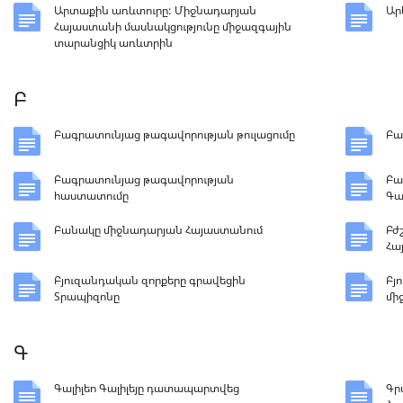
Արտաքին առևտուրը: Միջնադարյան
Ար
Հայաստանի մասնակցությունը միջազգային
տարանցիկ առևտրին
Բ
Բագրատունյաց թագավորության թուլացումը
Բա
Բագրատունյաց թագավորության
Բա
հաստատումը
Գա
Բանակը միջնադարյան Հայաստանում
Բժ
Հա
Բյուզանդական զորքերը գրավեցին
Բյ
Տրապիզոնը
մի
Գ
Գալիլեո Գալիլեյը դատապարտվեց
Գր