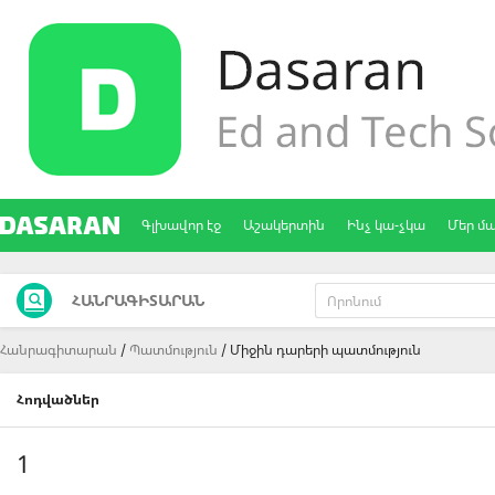
Գլխավոր էջ
Աշակերտին
Ինչ կա-չկա
Մեր մ
ՀԱՆՐԱԳԻՏԱՐԱՆ
Հանրագիտարան
Պատմություն
Միջին դարերի պատմություն
Հոդվածներ
1