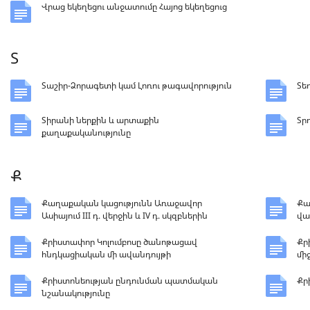
Վրաց եկեղեցու անջատումը Հայոց եկեղեցուց
Տ
Տաշիր-Ձորագետի կամ Լոռու թագավորություն
Տե
Տիրանի ներքին և արտաքին
Տր
քաղաքականությունը
Ք
Քաղաքական կացությունն Առաջավոր
Քա
Ասիայում III դ. վերջին և IV դ. սկզբներին
վա
Քրիստափոր Կոլումբոսը ծանոթացավ
Քր
հնդկացիական մի ավանդույթի
մի
Քրիստոնեության ընդունման պատմական
Քր
նշանակությունը