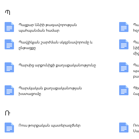
Պ
Պայքար Անիի թագավորության
Պա
պահպանման համար
հզ
Պավլիկյան շարժման սկզբնավորումը և
Պա
ընթացքը
(փ
մի
Պարսից արքունիքի քաղաքականությունը
Պա
պա
բա
Պարսկական քաղաքականության
Պե
խստացումը
Հա
Ռ
Ռուս թուրքական պատերազմներ
Ռո
Սա