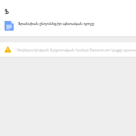
Ֆ
Ֆրանսիան ընդունեց իր պետական դրոշը
Տեղեկատվության ճշգրտության համար Dasaran.am կայքը պատաս