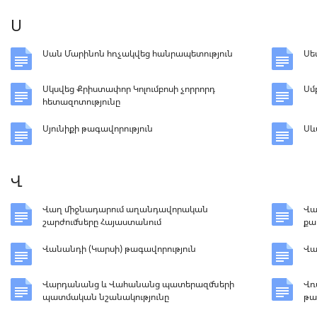
Ս
Սան Մարինոն հռչակվեց հանրապետություն
Սե
Սկսվեց Քրիստափոր Կոլումբոսի չորրորդ
Սմ
հետազոտությունը
Սյունիքի թագավորություն
Սև
Վ
Վաղ միջնադարում աղանդավորական
Վա
շարժումները Հայաստանում
քա
Վանանդի (Կարսի) թագավորություն
Վա
Վարդանանց և Վահանանց պատերազմների
Վռ
պատմական նշանակությունը
թա