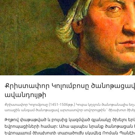
Քրիստափոր Կոլումբոսը ծանոթացավ
ավանդույթի
Քրիստափոր Կոլումբոսը (1451-1506թթ.) Կուբա կղզուն ծանոթանալիս ե
առաջին անգամ ծանոթացավ արտասովոր սովորույթին` ծխախոտ ծխել
Թղթով փաթաթված և բույսից կազմված գլանակը ծխելու եր
եվրոպացիների համար: Ահա այսպես նրանք ծանոթացան հ
Եվրոպայում ծխախոտի տարածումն սկսվեց Ռոման Պանէից, 