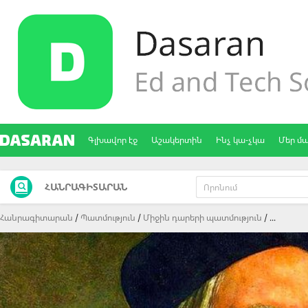
Գլխավոր էջ
Աշակերտին
Ինչ կա-չկա
Մեր մ
ՀԱՆՐԱԳԻՏԱՐԱՆ
Հանրագիտարան
Պատմություն
Միջին դարերի պատմություն
...