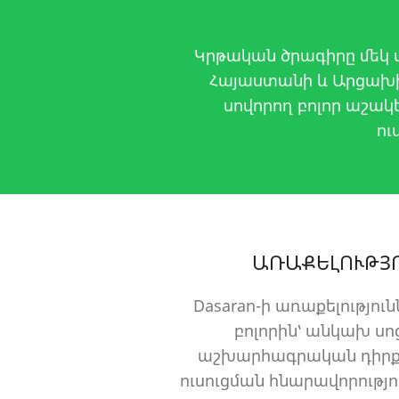
Կրթական ծրագիրը մեկ 
Հայաստանի և Արցախ
սովորող բոլոր աշակ
ու
ԱՌԱՔԵԼՈՒԹՅՈ
Dasaran-ի առաքելություն
բոլորին՝ անկախ ս
աշխարհագրական դիրքի
ուսուցման հնարավորութ