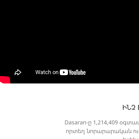
ԻՆՉ 
Dasaran-ը 1,214,409 օգտ
որտեղ նորարարական ուսո