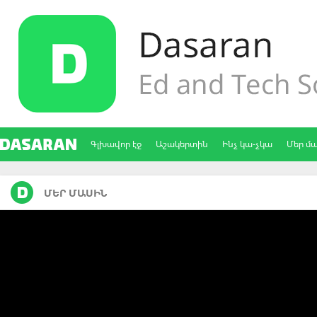
Գլխավոր էջ
Աշակերտին
Ինչ կա-չկա
Մեր մ
ՄԵՐ ՄԱՍԻՆ