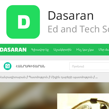
Գլխավոր էջ
Աշակերտին
Ինչ կա-չկա
Մեր մ
ՀԱՆՐԱԳԻՏԱՐԱՆ
Հանրագիտարան
Պատմություն
Միջին դարերի պատմություն
...