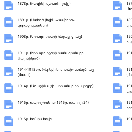
1878թ. (Բեռլինի վեհաժողովը)
18
Ստ
1891թ. (Ստեղծվեցին «Համիդիե»
18
զորաջոկատներ)
կո
1908թ. (Երիտթուրքերի հեղաշրջումը)
19
հա
1911թ. (Երիտթուրքերի համագումարը
19
Սալոնիկում)
1914-1915թթ. («Երեքի կոմիտեի» ստեղծումը
19
(մաս 1)
(մա
1914թ. (Առաջին աշխարհամարտի սկիզբը)
19
Էր
1915թ. ապրիլ-հունիս (1915թ. ապրիլի 24)
19
հե
1915թ. հունիս-հուլիս
19