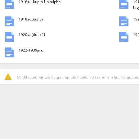
1916թ. մարտ-նոյեմբեր
19
հռ
1918թ. մարտ
192
1920թ. (մաս 2)
192
1922-1939թթ.
Տեղեկատվության ճշգրտության համար Dasaran.am կայքը պատաս