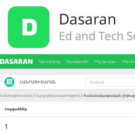
Գլխավոր էջ
Աշակերտին
Ինչ կա-չկա
Մեր մ
ՀԱՆՐԱԳԻՏԱՐԱՆ
Հանրագիտարան
Հայոց ցեղասպանություն
Ժամանակագրական ընթաց
Հոդվածներ
1