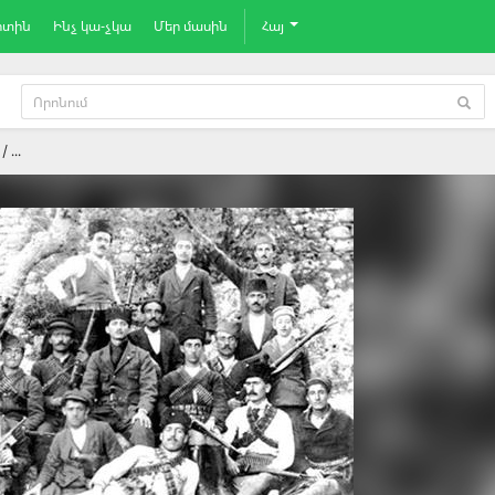
րտին
Ինչ կա-չկա
Մեր մասին
Հայ
...