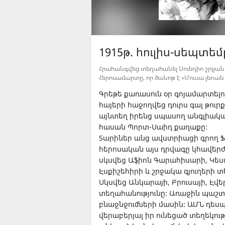
1915թ. հուլիս-սեպտե
Հրահանգվեց տեղահանել Սուեդիո շրջան
Հերոսամարտը, որ ծանոթ է «Մուսա լեռան 
Գրեթե քառասուն օր գոյամարտելու
հայերի հաջողվեց դուրս գալ թու
այնտեղ իրենց սպասող անգլիակա
հասան Պորտ-Սաիդ քաղաքը:
Տարիներ անց ավստրիացի գրող Ֆ
հերոսական այս դրվագը կհավերժա
սկսվեց Աֆիոն Գարահիսարի, Կես
Էսքիշեհիրի և շրջակա գյուղերի տ
Սկսվեց Անկարայի, Բրուսայի, Էվե
տեղահանությունը: Առաջին պաշտ
բնաջնջումների մասին: ԱՄՆ դես
վերաբերյալ իր ունեցած տեղեկութ