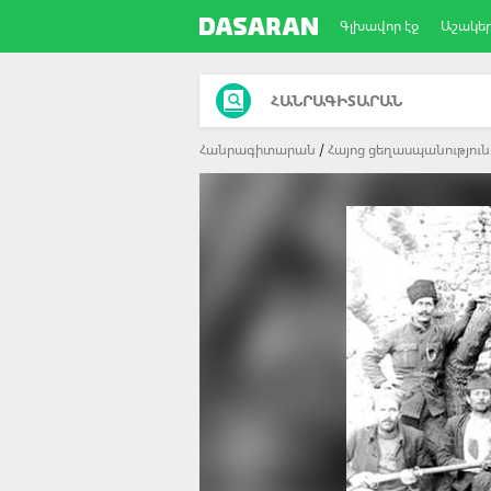
Գլխավոր էջ
Աշակե
ՀԱՆՐԱԳԻՏԱՐԱՆ
Հանրագիտարան
Հայոց ցեղասպանություն