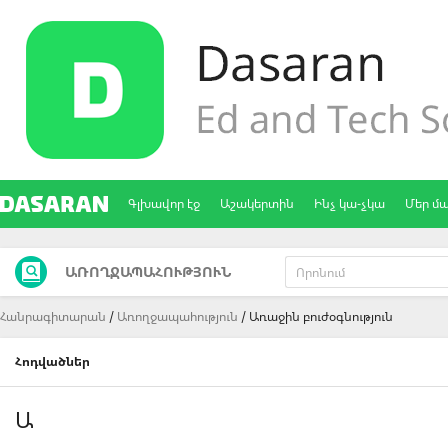
Գլխավոր էջ
Աշակերտին
Ինչ կա-չկա
Մեր մ
ԱՌՈՂՋԱՊԱՀՈՒԹՅՈՒՆ
Հանրագիտարան
Առողջապահություն
Առաջին բուժօգնություն
Հոդվածներ
Ա