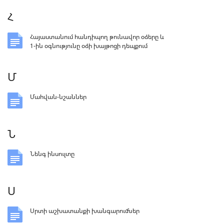
Հ
Հայաստանում հանդիպող թունավոր օձերը և
1-ին օգնությունը օձի խայթոցի դեպքում
Մ
Մահվան-նշաններ
Ն
Նենգ ինսուլտը
Ս
Սրտի աշխատանքի խանգարումներ