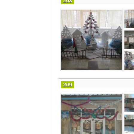
208
209