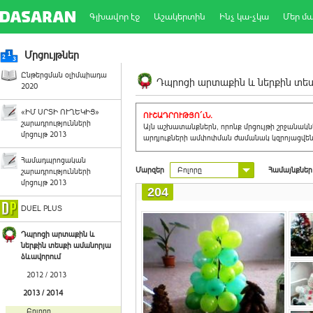
Գլխավոր էջ
Աշակերտին
Ինչ կա-չկա
Մեր մ
Մրցույթներ
Ընթերցման օլիմպիադա
Դպրոցի արտաքին և ներքին տեսք
2020
«ԻՄ ՍՐՏԻ ՈՒՂԵԿԻՑ»
ՈՒՇԱԴՐՈՒԹՅՈ´ւՆ.
շարադրությունների
Այն աշխատանքներն, որոնք մրցույթի շրջանակ
մրցույթ 2013
արդյուքների ամփոփման ժամանակ կզրոյացվեն 
Համադպրոցական
Մարզեր
Բոլորը
Համայնքներ
շարադրությունների
մրցույթ 2013
204
DUEL PLUS
Դպրոցի արտաքին և
ներքին տեսքի ամանորյա
ձևավորում
2012 / 2013
2013 / 2014
Բոլորը