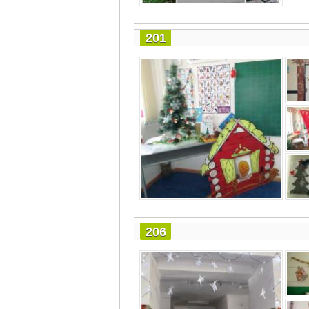
201
206