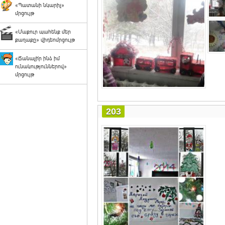
«Պատանի նկարիչ»
մրցույթ
«Մաքուր պահենք մեր
քաղաքը» վիդեոմրցույթ
«Ճանաչի՛ր ինձ իմ
ունակություններով»
մրցույթ
203