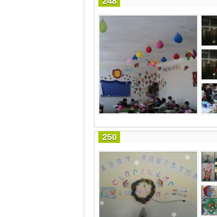
248
250