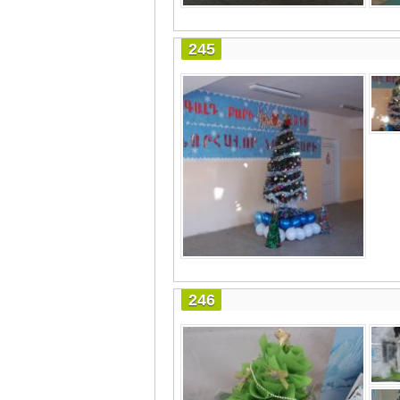
245
246