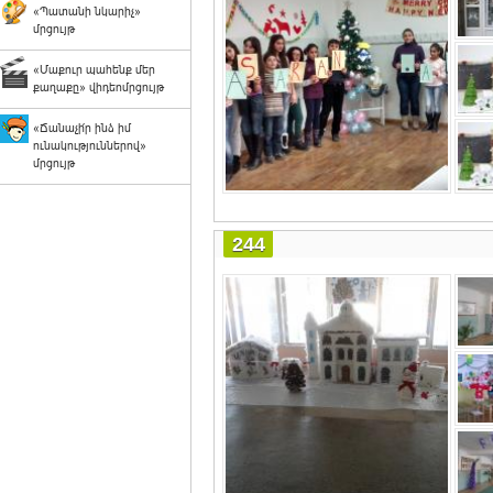
«Պատանի նկարիչ»
մրցույթ
«Մաքուր պահենք մեր
քաղաքը» վիդեոմրցույթ
«Ճանաչի՛ր ինձ իմ
ունակություններով»
մրցույթ
244