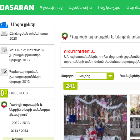
Գլխավոր էջ
Աշակերտին
Ինչ կա-չկա
Մեր մ
Մրցույթներ
Ընթերցման օլիմպիադա
Դպրոցի արտաքին և ներքին տեսք
2020
«ԻՄ ՍՐՏԻ ՈՒՂԵԿԻՑ»
ՈՒՇԱԴՐՈՒԹՅՈ´ւՆ.
շարադրությունների
Այն աշխատանքներն, որոնք մրցույթի շրջանակ
մրցույթ 2013
արդյուքների ամփոփման ժամանակ կզրոյացվեն 
Համադպրոցական
Մարզեր
Բոլորը
Համայնքներ
շարադրությունների
մրցույթ 2013
241
DUEL PLUS
Դպրոցի արտաքին և
ներքին տեսքի ամանորյա
ձևավորում
2012 / 2013
2013 / 2014
Բոլորը