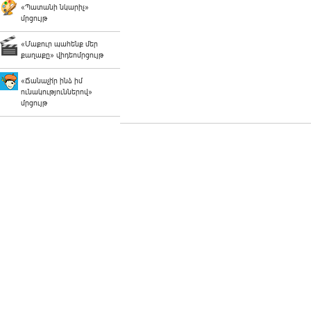
«Պատանի նկարիչ»
մրցույթ
«Մաքուր պահենք մեր
քաղաքը» վիդեոմրցույթ
«Ճանաչի՛ր ինձ իմ
ունակություններով»
մրցույթ