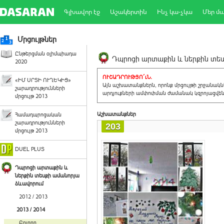
Գլխավոր էջ
Աշակերտին
Ինչ կա-չկա
Մեր մ
Մրցույթներ
Ընթերցման օլիմպիադա
Դպրոցի արտաքին և ներքին տեսք
2020
ՈՒՇԱԴՐՈՒԹՅՈ´ւՆ.
«ԻՄ ՍՐՏԻ ՈՒՂԵԿԻՑ»
Այն աշխատանքներն, որոնք մրցույթի շրջանակ
շարադրությունների
արդյուքների ամփոփման ժամանակ կզրոյացվեն 
մրցույթ 2013
Աշխատանքներ
Համադպրոցական
շարադրությունների
203
մրցույթ 2013
DUEL PLUS
Դպրոցի արտաքին և
ներքին տեսքի ամանորյա
ձևավորում
2012 / 2013
2013 / 2014
Բոլորը