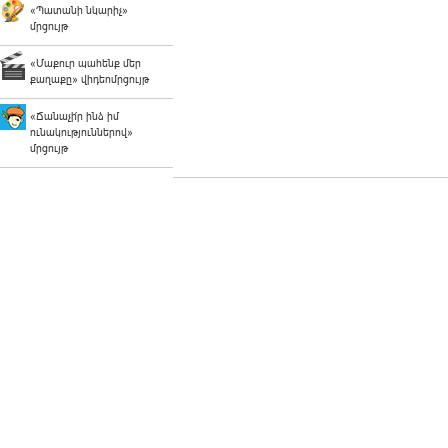
«Պատանի նկարիչ»
մրցույթ
«Մաքուր պահենք մեր
քաղաքը» վիդեոմրցույթ
«Ճանաչի՛ր ինձ իմ
ունակություններով»
մրցույթ