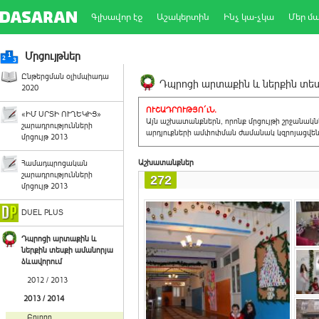
Գլխավոր էջ
Աշակերտին
Ինչ կա-չկա
Մեր մ
Մրցույթներ
Ընթերցման օլիմպիադա
Դպրոցի արտաքին և ներքին տեսք
2020
ՈՒՇԱԴՐՈՒԹՅՈ´ւՆ.
«ԻՄ ՍՐՏԻ ՈՒՂԵԿԻՑ»
Այն աշխատանքներն, որոնք մրցույթի շրջանակ
շարադրությունների
արդյուքների ամփոփման ժամանակ կզրոյացվեն 
մրցույթ 2013
Աշխատանքներ
Համադպրոցական
շարադրությունների
272
մրցույթ 2013
DUEL PLUS
Դպրոցի արտաքին և
ներքին տեսքի ամանորյա
ձևավորում
2012 / 2013
2013 / 2014
Բոլորը