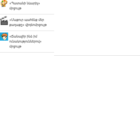
«Պատանի նկարիչ»
մրցույթ
«Մաքուր պահենք մեր
քաղաքը» վիդեոմրցույթ
«Ճանաչի՛ր ինձ իմ
ունակություններով»
մրցույթ