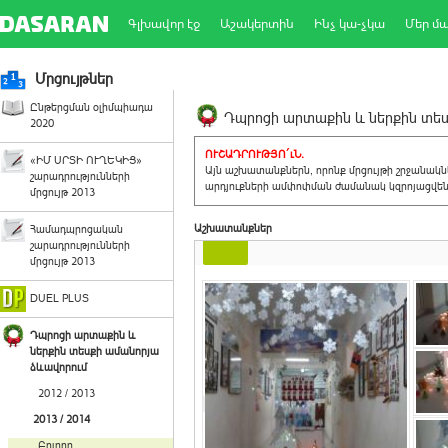
Գլխավոր էջ
Աշակերտին
Ինչ կա-չկա
Մեր մ
Մրցույթներ
Ընթերցման օլիմպիադա
Դպրոցի արտաքին և ներքին տեսք
2020
ՈՒՇԱԴՐՈՒԹՅՈ´ւՆ.
«ԻՄ ՍՐՏԻ ՈՒՂԵԿԻՑ»
Այն աշխատանքներն, որոնք մրցույթի շրջանակ
շարադրությունների
արդյուքների ամփոփման ժամանակ կզրոյացվեն 
մրցույթ 2013
Աշխատանքներ
Համադպրոցական
շարադրությունների
մրցույթ 2013
DUEL PLUS
Դպրոցի արտաքին և
ներքին տեսքի ամանորյա
ձևավորում
2012 / 2013
2013 / 2014
Բոլորը