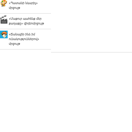
«Պատանի նկարիչ»
մրցույթ
«Մաքուր պահենք մեր
քաղաքը» վիդեոմրցույթ
«Ճանաչի՛ր ինձ իմ
ունակություններով»
մրցույթ