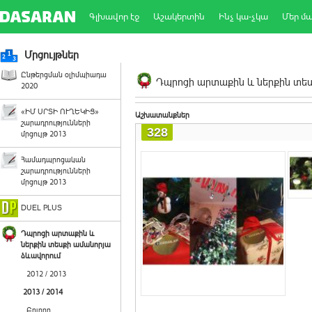
Գլխավոր էջ
Աշակերտին
Ինչ կա-չկա
Մեր մ
Մրցույթներ
Ընթերցման օլիմպիադա
Դպրոցի արտաքին և ներքին տեսք
2020
«ԻՄ ՍՐՏԻ ՈՒՂԵԿԻՑ»
Աշխատանքներ
շարադրությունների
328
մրցույթ 2013
Համադպրոցական
շարադրությունների
մրցույթ 2013
DUEL PLUS
Դպրոցի արտաքին և
ներքին տեսքի ամանորյա
ձևավորում
2012 / 2013
2013 / 2014
Բոլորը