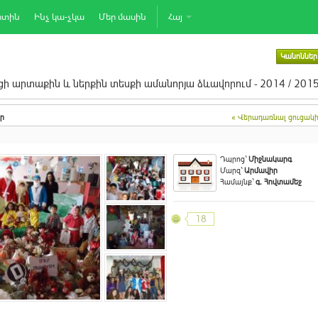
րտին
Ինչ կա-չկա
Մեր մասին
Հայ
Կանոններ
ի արտաքին և ներքին տեսքի ամանորյա ձևավորում - 2014 / 201
ր
« Վերադառնալ ցուցակ
Դպրոց`
Միջնակարգ
Մարզ`
Արմավիր
Համայնք`
գ. Հովտամեջ
18