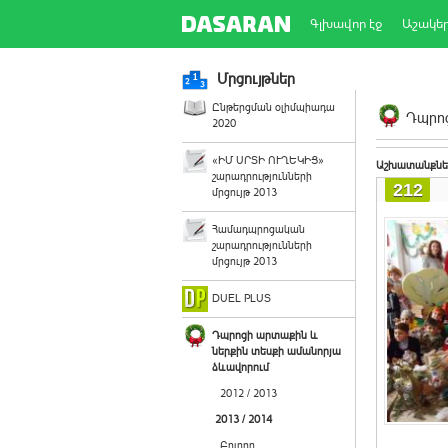
Գլխավոր էջ
Աշակե
Մրցույթներ
Ընթերցման օլիմպիադա
Դպրոց
2020
«ԻՄ ՍՐՏԻ ՈՒՂԵԿԻՑ»
Աշխատանքնե
շարադրությունների
212
մրցույթ 2013
Համադպրոցական
շարադրությունների
մրցույթ 2013
DUEL PLUS
Դպրոցի արտաքին և
ներքին տեսքի ամանորյա
ձևավորում
2012 / 2013
2013 / 2014
Բոլորը