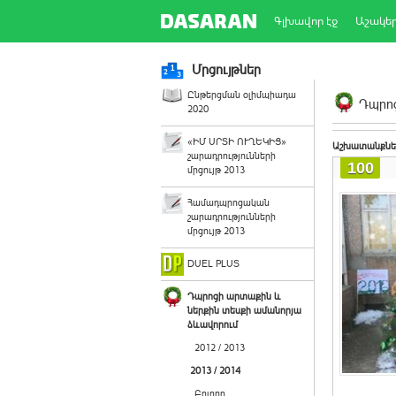
Գլխավոր էջ
Աշակե
Մրցույթներ
Ընթերցման օլիմպիադա
Դպրոց
2020
«ԻՄ ՍՐՏԻ ՈՒՂԵԿԻՑ»
Աշխատանքնե
շարադրությունների
100
մրցույթ 2013
Համադպրոցական
շարադրությունների
մրցույթ 2013
DUEL PLUS
Դպրոցի արտաքին և
ներքին տեսքի ամանորյա
ձևավորում
2012 / 2013
2013 / 2014
Բոլորը