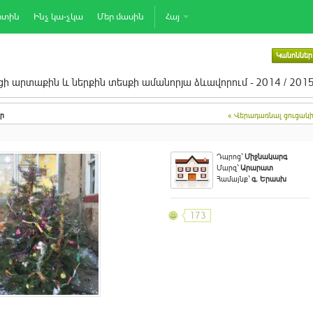
րտին
Ինչ կա-չկա
Մեր մասին
Հայ
Կանոններ
ի արտաքին և ներքին տեսքի ամանորյա ձևավորում - 2014 / 201
ր
« Վերադառնալ ցուցակ
Դպրոց`
Միջնակարգ
Մարզ`
Արարատ
Համայնք`
գ. Երասխ
173