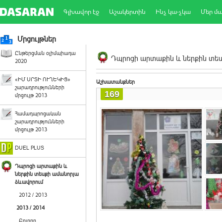
Գլխավոր էջ
Աշակերտին
Ինչ կա-չկա
Մեր մ
Մրցույթներ
Ընթերցման օլիմպիադա
Դպրոցի արտաքին և ներքին տեսք
2020
«ԻՄ ՍՐՏԻ ՈՒՂԵԿԻՑ»
Աշխատանքներ
շարադրությունների
169
մրցույթ 2013
Համադպրոցական
շարադրությունների
մրցույթ 2013
DUEL PLUS
Դպրոցի արտաքին և
ներքին տեսքի ամանորյա
ձևավորում
2012 / 2013
2013 / 2014
Բոլորը