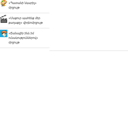
«Պատանի նկարիչ»
մրցույթ
«Մաքուր պահենք մեր
քաղաքը» վիդեոմրցույթ
«Ճանաչի՛ր ինձ իմ
ունակություններով»
մրցույթ