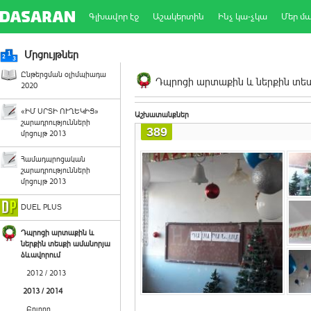
Գլխավոր էջ
Աշակերտին
Ինչ կա-չկա
Մեր մ
Մրցույթներ
Ընթերցման օլիմպիադա
Դպրոցի արտաքին և ներքին տեսք
2020
«ԻՄ ՍՐՏԻ ՈՒՂԵԿԻՑ»
Աշխատանքներ
շարադրությունների
389
մրցույթ 2013
Համադպրոցական
շարադրությունների
մրցույթ 2013
DUEL PLUS
Դպրոցի արտաքին և
ներքին տեսքի ամանորյա
ձևավորում
2012 / 2013
2013 / 2014
Բոլորը