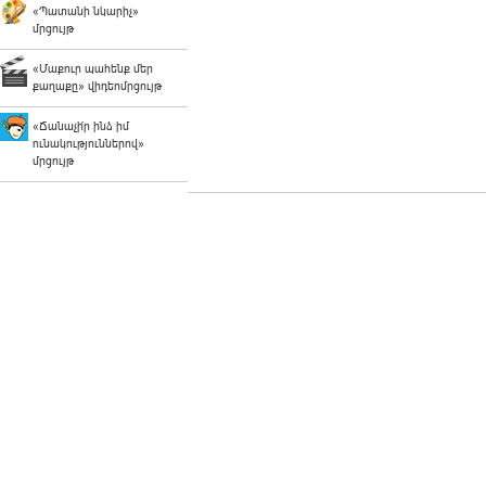
«Պատանի նկարիչ»
մրցույթ
«Մաքուր պահենք մեր
քաղաքը» վիդեոմրցույթ
«Ճանաչի՛ր ինձ իմ
ունակություններով»
մրցույթ