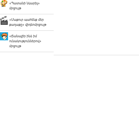
«Պատանի նկարիչ»
մրցույթ
«Մաքուր պահենք մեր
քաղաքը» վիդեոմրցույթ
«Ճանաչի՛ր ինձ իմ
ունակություններով»
մրցույթ