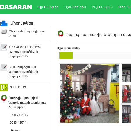
Գլխավոր էջ
Աշակերտին
Ինչ կա-չկա
Մեր մ
Մրցույթներ
Ընթերցման օլիմպիադա
Դպրոցի արտաքին և ներքին տեսք
2020
«ԻՄ ՍՐՏԻ ՈՒՂԵԿԻՑ»
Աշխատանքներ
շարադրությունների
մրցույթ 2013
Համադպրոցական
շարադրությունների
մրցույթ 2013
DUEL PLUS
Դպրոցի արտաքին և
ներքին տեսքի ամանորյա
ձևավորում
2012 / 2013
2013 / 2014
Բոլորը