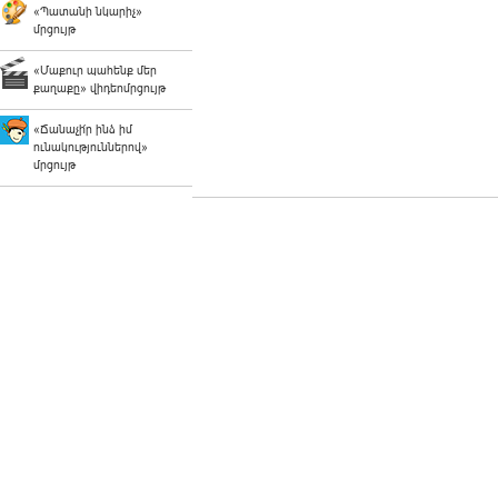
«Պատանի նկարիչ»
մրցույթ
«Մաքուր պահենք մեր
քաղաքը» վիդեոմրցույթ
«Ճանաչի՛ր ինձ իմ
ունակություններով»
մրցույթ