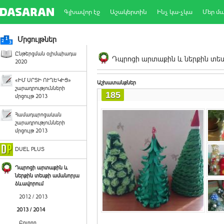
Գլխավոր էջ
Աշակերտին
Ինչ կա-չկա
Մեր մ
Մրցույթներ
Ընթերցման օլիմպիադա
Դպրոցի արտաքին և ներքին տեսք
2020
«ԻՄ ՍՐՏԻ ՈՒՂԵԿԻՑ»
Աշխատանքներ
շարադրությունների
185
մրցույթ 2013
Համադպրոցական
շարադրությունների
մրցույթ 2013
DUEL PLUS
Դպրոցի արտաքին և
ներքին տեսքի ամանորյա
ձևավորում
2012 / 2013
2013 / 2014
Բոլորը