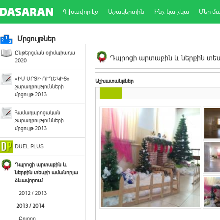
Գլխավոր էջ
Աշակերտին
Ինչ կա-չկա
Մեր մ
Մրցույթներ
Ընթերցման օլիմպիադա
Դպրոցի արտաքին և ներքին տեսք
2020
«ԻՄ ՍՐՏԻ ՈՒՂԵԿԻՑ»
Աշխատանքներ
շարադրությունների
մրցույթ 2013
Համադպրոցական
շարադրությունների
մրցույթ 2013
DUEL PLUS
Դպրոցի արտաքին և
ներքին տեսքի ամանորյա
ձևավորում
2012 / 2013
2013 / 2014
Բոլորը