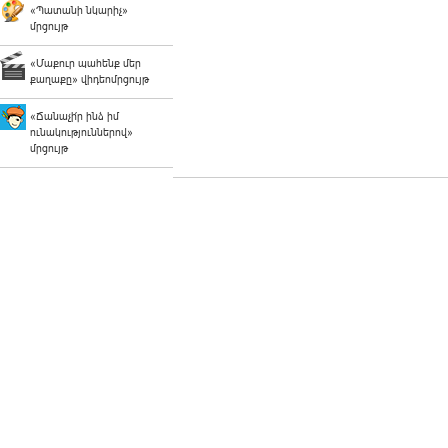
«Պատանի նկարիչ»
մրցույթ
«Մաքուր պահենք մեր
քաղաքը» վիդեոմրցույթ
«Ճանաչի՛ր ինձ իմ
ունակություններով»
մրցույթ