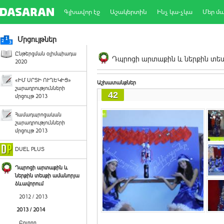
Գլխավոր էջ
Աշակերտին
Ինչ կա-չկա
Մեր մ
Մրցույթներ
Ընթերցման օլիմպիադա
Դպրոցի արտաքին և ներքին տեսք
2020
«ԻՄ ՍՐՏԻ ՈՒՂԵԿԻՑ»
Աշխատանքներ
շարադրությունների
42
մրցույթ 2013
Համադպրոցական
շարադրությունների
մրցույթ 2013
DUEL PLUS
Դպրոցի արտաքին և
ներքին տեսքի ամանորյա
ձևավորում
2012 / 2013
2013 / 2014
Բոլորը