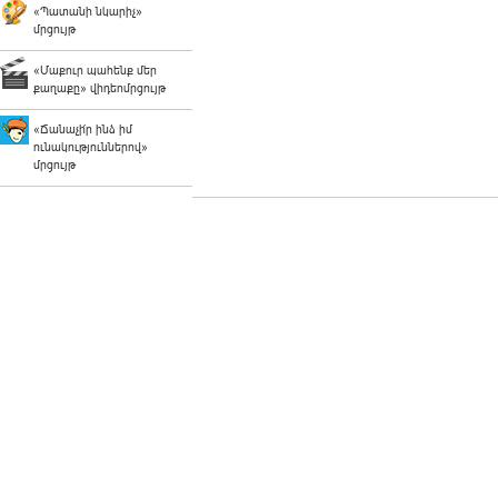
«Պատանի նկարիչ»
մրցույթ
«Մաքուր պահենք մեր
քաղաքը» վիդեոմրցույթ
«Ճանաչի՛ր ինձ իմ
ունակություններով»
մրցույթ