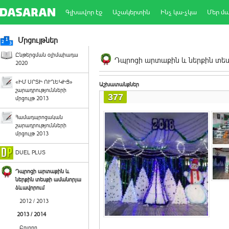
Գլխավոր էջ
Աշակերտին
Ինչ կա-չկա
Մեր մ
Մրցույթներ
Ընթերցման օլիմպիադա
Դպրոցի արտաքին և ներքին տեսք
2020
«ԻՄ ՍՐՏԻ ՈՒՂԵԿԻՑ»
Աշխատանքներ
շարադրությունների
377
մրցույթ 2013
Համադպրոցական
շարադրությունների
մրցույթ 2013
DUEL PLUS
Դպրոցի արտաքին և
ներքին տեսքի ամանորյա
ձևավորում
2012 / 2013
2013 / 2014
Բոլորը