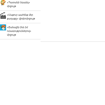
«Պատանի նկարիչ»
մրցույթ
«Մաքուր պահենք մեր
քաղաքը» վիդեոմրցույթ
«Ճանաչի՛ր ինձ իմ
ունակություններով»
մրցույթ