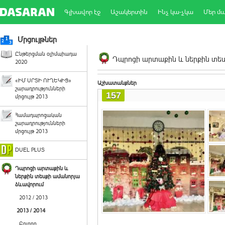
Գլխավոր էջ
Աշակերտին
Ինչ կա-չկա
Մեր մ
Մրցույթներ
Ընթերցման օլիմպիադա
Դպրոցի արտաքին և ներքին տեսք
2020
«ԻՄ ՍՐՏԻ ՈՒՂԵԿԻՑ»
Աշխատանքներ
շարադրությունների
157
մրցույթ 2013
Համադպրոցական
շարադրությունների
մրցույթ 2013
DUEL PLUS
Դպրոցի արտաքին և
ներքին տեսքի ամանորյա
ձևավորում
2012 / 2013
2013 / 2014
Բոլորը