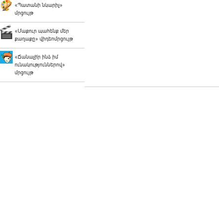
«Պատանի նկարիչ»
մրցույթ
«Մաքուր պահենք մեր
քաղաքը» վիդեոմրցույթ
«Ճանաչի՛ր ինձ իմ
ունակություններով»
մրցույթ