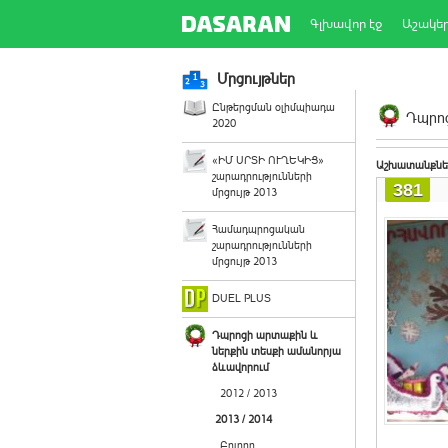
Գլխավոր էջ
Աշակե
Մրցույթներ
Ընթերցման օլիմպիադա
Դպրոց
2020
«ԻՄ ՍՐՏԻ ՈՒՂԵԿԻՑ»
Աշխատանքնե
շարադրությունների
381
մրցույթ 2013
Համադպրոցական
շարադրությունների
մրցույթ 2013
DUEL PLUS
Դպրոցի արտաքին և
ներքին տեսքի ամանորյա
ձևավորում
2012 / 2013
2013 / 2014
Բոլորը