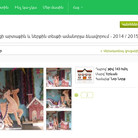
րտին
Ինչ կա-չկա
Մեր մասին
Հայ
Կանոններ
ի արտաքին և ներքին տեսքի ամանորյա ձևավորում - 2014 / 201
ր
« Վերադառնալ ցուցակ
Դպրոց`
թիվ 143 հմ/դ
Մարզ`
Երևան
Համայնք`
Նոր Նորք
2