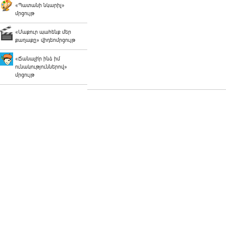
«Պատանի նկարիչ»
մրցույթ
«Մաքուր պահենք մեր
քաղաքը» վիդեոմրցույթ
«Ճանաչի՛ր ինձ իմ
ունակություններով»
մրցույթ