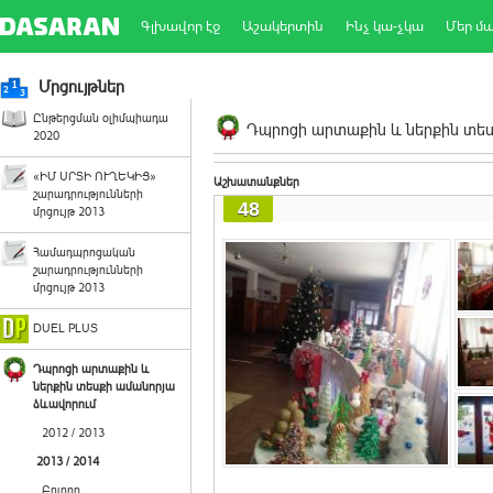
Գլխավոր էջ
Աշակերտին
Ինչ կա-չկա
Մեր մ
Մրցույթներ
Ընթերցման օլիմպիադա
Դպրոցի արտաքին և ներքին տեսք
2020
«ԻՄ ՍՐՏԻ ՈՒՂԵԿԻՑ»
Աշխատանքներ
շարադրությունների
48
մրցույթ 2013
Համադպրոցական
շարադրությունների
մրցույթ 2013
DUEL PLUS
Դպրոցի արտաքին և
ներքին տեսքի ամանորյա
ձևավորում
2012 / 2013
2013 / 2014
Բոլորը