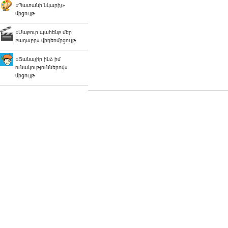
«Պատանի նկարիչ»
մրցույթ
«Մաքուր պահենք մեր
քաղաքը» վիդեոմրցույթ
«Ճանաչի՛ր ինձ իմ
ունակություններով»
մրցույթ