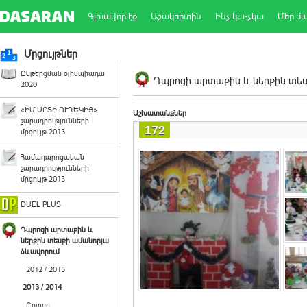
Գլխավոր էջ
Աշակերտին
Ինչ կա-չկա
Մեր մ
Մրցույթներ
Ընթերցման օլիմպիադա
Դպրոցի արտաքին և ներքին տեսք
2020
«ԻՄ ՍՐՏԻ ՈՒՂԵԿԻՑ»
Աշխատանքներ
շարադրությունների
172
մրցույթ 2013
Համադպրոցական
շարադրությունների
մրցույթ 2013
DUEL PLUS
Դպրոցի արտաքին և
ներքին տեսքի ամանորյա
ձևավորում
2012 / 2013
2013 / 2014
Բոլորը