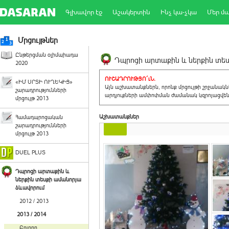
Գլխավոր էջ
Աշակերտին
Ինչ կա-չկա
Մեր մ
Մրցույթներ
Ընթերցման օլիմպիադա
Դպրոցի արտաքին և ներքին տեսք
2020
ՈՒՇԱԴՐՈՒԹՅՈ´ւՆ.
«ԻՄ ՍՐՏԻ ՈՒՂԵԿԻՑ»
Այն աշխատանքներն, որոնք մրցույթի շրջանակ
շարադրությունների
արդյուքների ամփոփման ժամանակ կզրոյացվեն 
մրցույթ 2013
Աշխատանքներ
Համադպրոցական
շարադրությունների
մրցույթ 2013
DUEL PLUS
Դպրոցի արտաքին և
ներքին տեսքի ամանորյա
ձևավորում
2012 / 2013
2013 / 2014
Բոլորը