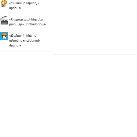
«Պատանի նկարիչ»
մրցույթ
«Մաքուր պահենք մեր
քաղաքը» վիդեոմրցույթ
«Ճանաչի՛ր ինձ իմ
ունակություններով»
մրցույթ