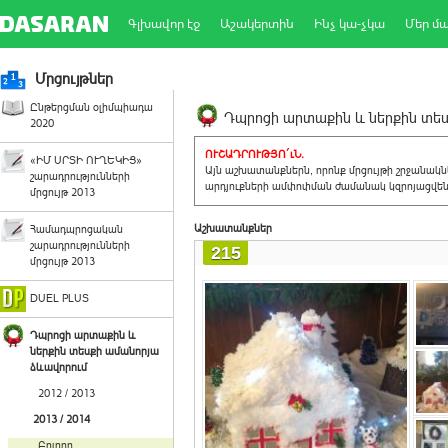
Գլխավոր էջ
Աշակերտին
Ինչ կա-չկա
Մեր մ
Մրցույթներ
Ընթերցման օլիմպիադա
Դպրոցի արտաքին և ներքին տեսք
2020
ՈՒՇԱԴՐՈՒԹՅՈ´ւՆ.
«ԻՄ ՍՐՏԻ ՈՒՂԵԿԻՑ»
Այն աշխատանքներն, որոնք մրցույթի շրջանակ
շարադրությունների
արդյուքների ամփոփման ժամանակ կզրոյացվեն 
մրցույթ 2013
Աշխատանքներ
Համադպրոցական
շարադրությունների
215
մրցույթ 2013
DUEL PLUS
Դպրոցի արտաքին և
ներքին տեսքի ամանորյա
ձևավորում
2012 / 2013
2013 / 2014
Բոլորը