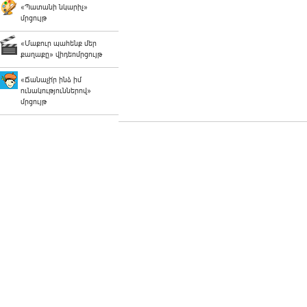
«Պատանի նկարիչ»
մրցույթ
«Մաքուր պահենք մեր
քաղաքը» վիդեոմրցույթ
«Ճանաչի՛ր ինձ իմ
ունակություններով»
մրցույթ