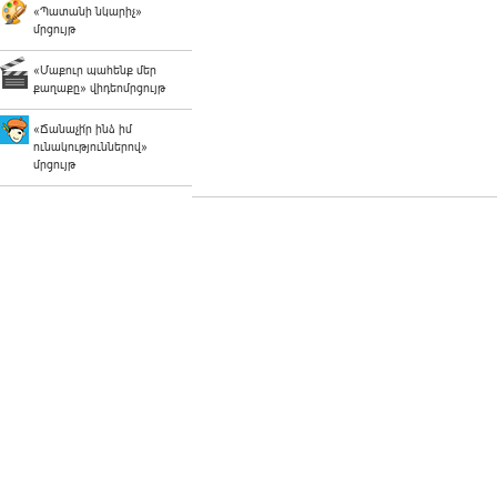
«Պատանի նկարիչ»
մրցույթ
«Մաքուր պահենք մեր
քաղաքը» վիդեոմրցույթ
«Ճանաչի՛ր ինձ իմ
ունակություններով»
մրցույթ