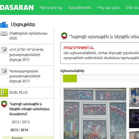
Գլխավոր էջ
Աշակերտին
Ինչ կա-չկա
Մեր մ
Մրցույթներ
Ընթերցման օլիմպիադա
Դպրոցի արտաքին և ներքին տեսք
2020
ՈՒՇԱԴՐՈՒԹՅՈ´ւՆ.
«ԻՄ ՍՐՏԻ ՈՒՂԵԿԻՑ»
Այն աշխատանքներն, որոնք մրցույթի շրջանակ
շարադրությունների
արդյուքների ամփոփման ժամանակ կզրոյացվեն 
մրցույթ 2013
Աշխատանքներ
Համադպրոցական
շարադրությունների
մրցույթ 2013
DUEL PLUS
Դպրոցի արտաքին և
ներքին տեսքի ամանորյա
ձևավորում
2012 / 2013
2013 / 2014
Բոլորը