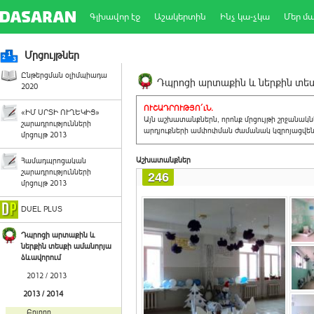
Գլխավոր էջ
Աշակերտին
Ինչ կա-չկա
Մեր մ
Մրցույթներ
Ընթերցման օլիմպիադա
Դպրոցի արտաքին և ներքին տեսք
2020
ՈՒՇԱԴՐՈՒԹՅՈ´ւՆ.
«ԻՄ ՍՐՏԻ ՈՒՂԵԿԻՑ»
Այն աշխատանքներն, որոնք մրցույթի շրջանակ
շարադրությունների
արդյուքների ամփոփման ժամանակ կզրոյացվեն 
մրցույթ 2013
Աշխատանքներ
Համադպրոցական
շարադրությունների
246
մրցույթ 2013
DUEL PLUS
Դպրոցի արտաքին և
ներքին տեսքի ամանորյա
ձևավորում
2012 / 2013
2013 / 2014
Բոլորը