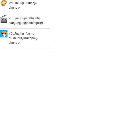
«Պատանի նկարիչ»
մրցույթ
«Մաքուր պահենք մեր
քաղաքը» վիդեոմրցույթ
«Ճանաչի՛ր ինձ իմ
ունակություններով»
մրցույթ