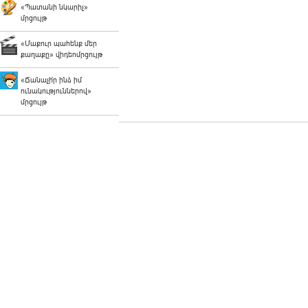
«Պատանի նկարիչ»
մրցույթ
«Մաքուր պահենք մեր
քաղաքը» վիդեոմրցույթ
«Ճանաչի՛ր ինձ իմ
ունակություններով»
մրցույթ