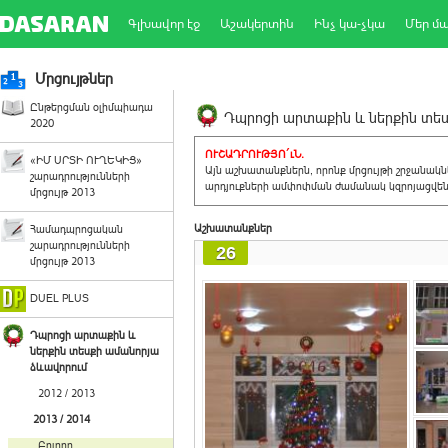
Գլխավոր էջ
Աշակերտին
Ինչ կա-չկա
Մեր մ
Մրցույթներ
Ընթերցման օլիմպիադա
Դպրոցի արտաքին և ներքին տեսք
2020
ՈՒՇԱԴՐՈՒԹՅՈ´ւՆ.
«ԻՄ ՍՐՏԻ ՈՒՂԵԿԻՑ»
Այն աշխատանքներն, որոնք մրցույթի շրջանակ
շարադրությունների
արդյուքների ամփոփման ժամանակ կզրոյացվեն 
մրցույթ 2013
Աշխատանքներ
Համադպրոցական
շարադրությունների
26
մրցույթ 2013
DUEL PLUS
Դպրոցի արտաքին և
ներքին տեսքի ամանորյա
ձևավորում
2012 / 2013
2013 / 2014
Բոլորը