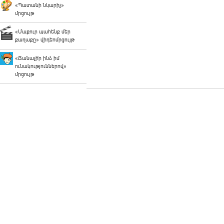
«Պատանի նկարիչ»
մրցույթ
«Մաքուր պահենք մեր
քաղաքը» վիդեոմրցույթ
«Ճանաչի՛ր ինձ իմ
ունակություններով»
մրցույթ