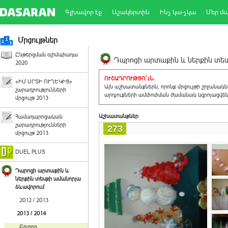
Գլխավոր էջ
Աշակերտին
Ինչ կա-չկա
Մեր մ
Մրցույթներ
Ընթերցման օլիմպիադա
Դպրոցի արտաքին և ներքին տեսք
2020
ՈՒՇԱԴՐՈՒԹՅՈ´ւՆ.
«ԻՄ ՍՐՏԻ ՈՒՂԵԿԻՑ»
Այն աշխատանքներն, որոնք մրցույթի շրջանակ
շարադրությունների
արդյուքների ամփոփման ժամանակ կզրոյացվեն 
մրցույթ 2013
Աշխատանքներ
Համադպրոցական
շարադրությունների
273
մրցույթ 2013
DUEL PLUS
Դպրոցի արտաքին և
ներքին տեսքի ամանորյա
ձևավորում
2012 / 2013
2013 / 2014
Բոլորը