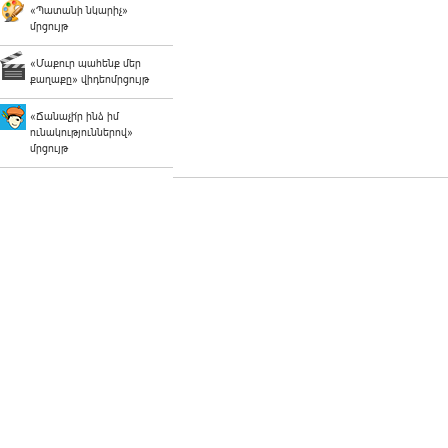
«Պատանի նկարիչ»
մրցույթ
«Մաքուր պահենք մեր
քաղաքը» վիդեոմրցույթ
«Ճանաչի՛ր ինձ իմ
ունակություններով»
մրցույթ