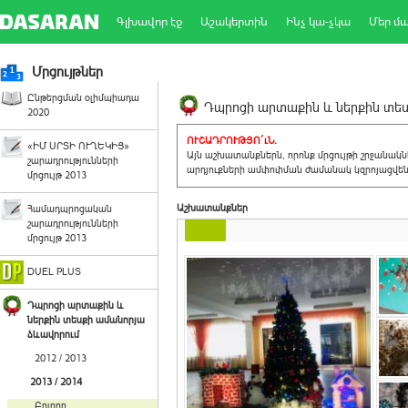
Գլխավոր էջ
Աշակերտին
Ինչ կա-չկա
Մեր մ
Մրցույթներ
Ընթերցման օլիմպիադա
Դպրոցի արտաքին և ներքին տեսք
2020
ՈՒՇԱԴՐՈՒԹՅՈ´ւՆ.
«ԻՄ ՍՐՏԻ ՈՒՂԵԿԻՑ»
Այն աշխատանքներն, որոնք մրցույթի շրջանակ
շարադրությունների
արդյուքների ամփոփման ժամանակ կզրոյացվեն 
մրցույթ 2013
Աշխատանքներ
Համադպրոցական
շարադրությունների
մրցույթ 2013
DUEL PLUS
Դպրոցի արտաքին և
ներքին տեսքի ամանորյա
ձևավորում
2012 / 2013
2013 / 2014
Բոլորը