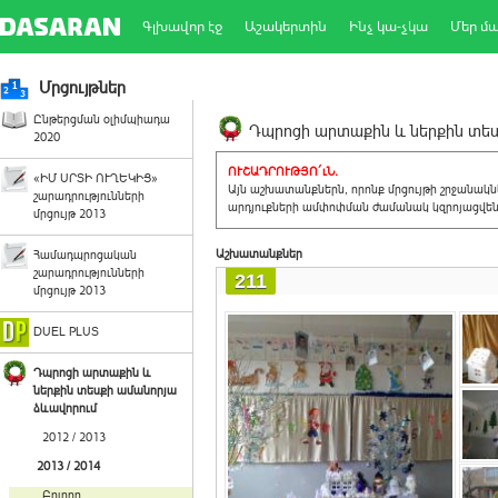
Գլխավոր էջ
Աշակերտին
Ինչ կա-չկա
Մեր մ
Մրցույթներ
Ընթերցման օլիմպիադա
Դպրոցի արտաքին և ներքին տեսք
2020
ՈՒՇԱԴՐՈՒԹՅՈ´ւՆ.
«ԻՄ ՍՐՏԻ ՈՒՂԵԿԻՑ»
Այն աշխատանքներն, որոնք մրցույթի շրջանակ
շարադրությունների
արդյուքների ամփոփման ժամանակ կզրոյացվեն 
մրցույթ 2013
Աշխատանքներ
Համադպրոցական
շարադրությունների
211
մրցույթ 2013
DUEL PLUS
Դպրոցի արտաքին և
ներքին տեսքի ամանորյա
ձևավորում
2012 / 2013
2013 / 2014
Բոլորը