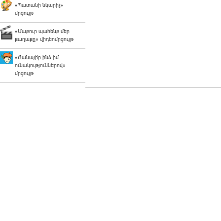
«Պատանի նկարիչ»
մրցույթ
«Մաքուր պահենք մեր
քաղաքը» վիդեոմրցույթ
«Ճանաչի՛ր ինձ իմ
ունակություններով»
մրցույթ