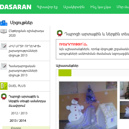
Գլխավոր էջ
Աշակերտին
Ինչ կա-չկա
Մեր մ
Մրցույթներ
Ընթերցման օլիմպիադա
Դպրոցի արտաքին և ներքին տեսք
2020
ՈՒՇԱԴՐՈՒԹՅՈ´ւՆ.
«ԻՄ ՍՐՏԻ ՈՒՂԵԿԻՑ»
Այն աշխատանքներն, որոնք մրցույթի շրջանակ
շարադրությունների
արդյուքների ամփոփման ժամանակ կզրոյացվեն 
մրցույթ 2013
Աշխատանքներ
Համադպրոցական
շարադրությունների
մրցույթ 2013
DUEL PLUS
Դպրոցի արտաքին և
ներքին տեսքի ամանորյա
ձևավորում
2012 / 2013
2013 / 2014
Բոլորը