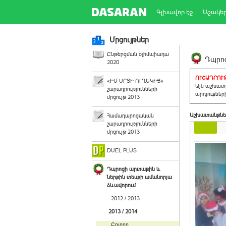
Գլխավոր էջ
Աշակե
Մրցույթներ
Ընթերցման օլիմպիադա
Դպրոց
2020
ՈՒՇԱԴՐՈՒԹ
«ԻՄ ՍՐՏԻ ՈՒՂԵԿԻՑ»
Այն աշխատա
շարադրությունների
արդյուքներ
մրցույթ 2013
Աշխատանքնե
Համադպրոցական
շարադրությունների
մրցույթ 2013
DUEL PLUS
Դպրոցի արտաքին և
ներքին տեսքի ամանորյա
ձևավորում
2012 / 2013
2013 / 2014
Բոլորը