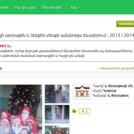
րտին
Ինչ կա-չկա
Մեր մասին
Հայ
Կանոններ
ի արտաքին և ներքին տեսքի ամանորյա ձևավորում - 2013 / 201
ՅՈ´ւՆ.
նքներն, որոնք մրցույթի շրջանակներում միավորներ կկուտակեն այլ ճանապարհներով,
ի ամփոփման ժամանակ կզրոյացվեն և հաշվի չեն առնվի:
ր
« Վերադառնալ ցուցակ
Դպրոց`
գ. Քյուրաթաղի մ/դ
Մարզ`
Հադրութ
Համայնք`
գ. Քյուրաթաղ
6.2