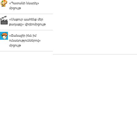
«Պատանի նկարիչ»
մրցույթ
«Մաքուր պահենք մեր
քաղաքը» վիդեոմրցույթ
«Ճանաչի՛ր ինձ իմ
ունակություններով»
մրցույթ