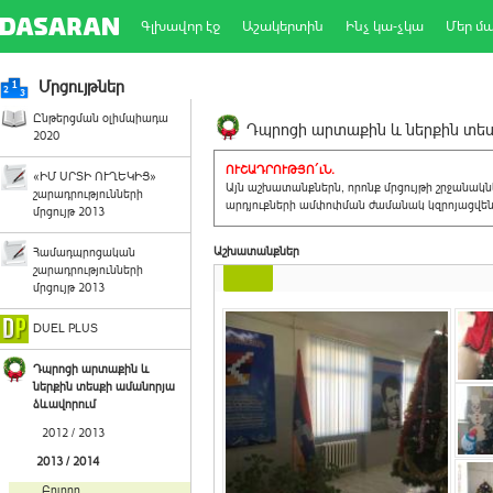
Գլխավոր էջ
Աշակերտին
Ինչ կա-չկա
Մեր մ
Մրցույթներ
Ընթերցման օլիմպիադա
Դպրոցի արտաքին և ներքին տեսք
2020
ՈՒՇԱԴՐՈՒԹՅՈ´ւՆ.
«ԻՄ ՍՐՏԻ ՈՒՂԵԿԻՑ»
Այն աշխատանքներն, որոնք մրցույթի շրջանակ
շարադրությունների
արդյուքների ամփոփման ժամանակ կզրոյացվեն 
մրցույթ 2013
Աշխատանքներ
Համադպրոցական
շարադրությունների
մրցույթ 2013
DUEL PLUS
Դպրոցի արտաքին և
ներքին տեսքի ամանորյա
ձևավորում
2012 / 2013
2013 / 2014
Բոլորը