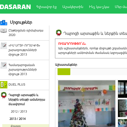
Գլխավոր էջ
Աշակերտին
Ինչ կա-չկա
Մեր մ
Մրցույթներ
Ընթերցման օլիմպիադա
Դպրոցի արտաքին և ներքին տեսք
2020
ՈՒՇԱԴՐՈՒԹՅՈ´ւՆ.
«ԻՄ ՍՐՏԻ ՈՒՂԵԿԻՑ»
Այն աշխատանքներն, որոնք մրցույթի շրջանակ
շարադրությունների
արդյուքների ամփոփման ժամանակ կզրոյացվեն 
մրցույթ 2013
Աշխատանքներ
Համադպրոցական
շարադրությունների
մրցույթ 2013
DUEL PLUS
Դպրոցի արտաքին և
ներքին տեսքի ամանորյա
ձևավորում
2012 / 2013
2013 / 2014
Բոլորը