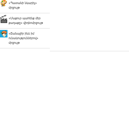
«Պատանի նկարիչ»
մրցույթ
«Մաքուր պահենք մեր
քաղաքը» վիդեոմրցույթ
«Ճանաչի՛ր ինձ իմ
ունակություններով»
մրցույթ