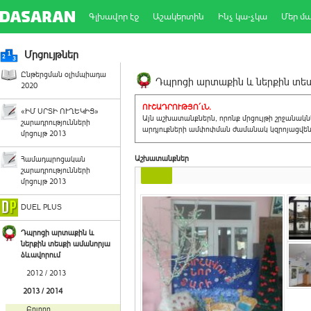
Գլխավոր էջ
Աշակերտին
Ինչ կա-չկա
Մեր մ
Մրցույթներ
Ընթերցման օլիմպիադա
Դպրոցի արտաքին և ներքին տեսք
2020
ՈՒՇԱԴՐՈՒԹՅՈ´ւՆ.
«ԻՄ ՍՐՏԻ ՈՒՂԵԿԻՑ»
Այն աշխատանքներն, որոնք մրցույթի շրջանակ
շարադրությունների
արդյուքների ամփոփման ժամանակ կզրոյացվեն 
մրցույթ 2013
Աշխատանքներ
Համադպրոցական
շարադրությունների
մրցույթ 2013
DUEL PLUS
Դպրոցի արտաքին և
ներքին տեսքի ամանորյա
ձևավորում
2012 / 2013
2013 / 2014
Բոլորը