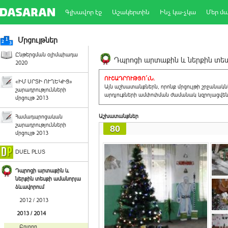
Գլխավոր էջ
Աշակերտին
Ինչ կա-չկա
Մեր մ
Մրցույթներ
Ընթերցման օլիմպիադա
Դպրոցի արտաքին և ներքին տեսք
2020
ՈՒՇԱԴՐՈՒԹՅՈ´ւՆ.
«ԻՄ ՍՐՏԻ ՈՒՂԵԿԻՑ»
Այն աշխատանքներն, որոնք մրցույթի շրջանակ
շարադրությունների
արդյուքների ամփոփման ժամանակ կզրոյացվեն 
մրցույթ 2013
Աշխատանքներ
Համադպրոցական
շարադրությունների
80
մրցույթ 2013
DUEL PLUS
Դպրոցի արտաքին և
ներքին տեսքի ամանորյա
ձևավորում
2012 / 2013
2013 / 2014
Բոլորը