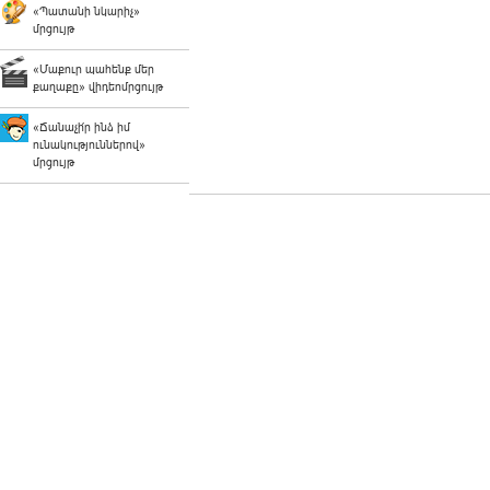
«Պատանի նկարիչ»
մրցույթ
«Մաքուր պահենք մեր
քաղաքը» վիդեոմրցույթ
«Ճանաչի՛ր ինձ իմ
ունակություններով»
մրցույթ