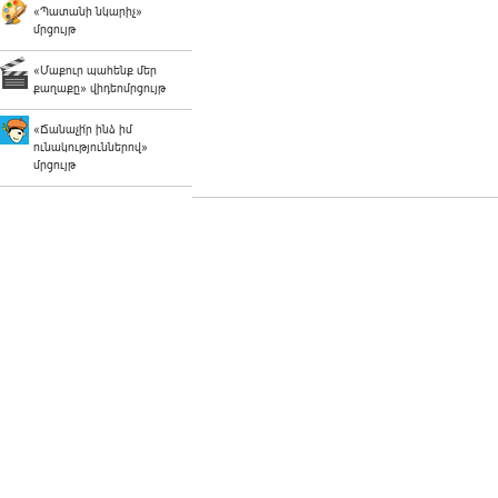
«Պատանի նկարիչ»
մրցույթ
«Մաքուր պահենք մեր
քաղաքը» վիդեոմրցույթ
«Ճանաչի՛ր ինձ իմ
ունակություններով»
մրցույթ