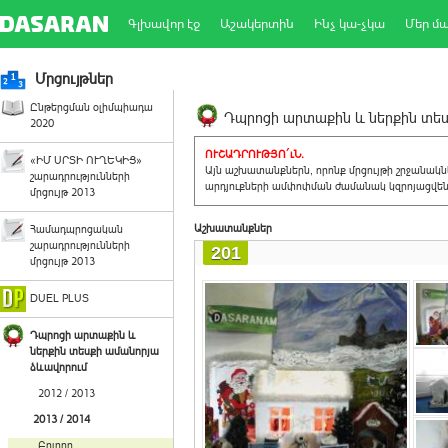
Գլխավոր էջ
Աշակերտին
Ինչ կա-չկա
Մեր մ
Մրցույթներ
Ընթերցման օլիմպիադա
Դպրոցի արտաքին և ներքին տեսք
2020
ՈՒՇԱԴՐՈՒԹՅՈ´ւՆ.
«ԻՄ ՍՐՏԻ ՈՒՂԵԿԻՑ»
Այն աշխատանքներն, որոնք մրցույթի շրջանակ
շարադրությունների
արդյուքների ամփոփման ժամանակ կզրոյացվեն 
մրցույթ 2013
Աշխատանքներ
Համադպրոցական
շարադրությունների
201
մրցույթ 2013
DUEL PLUS
Դպրոցի արտաքին և
ներքին տեսքի ամանորյա
ձևավորում
2012 / 2013
2013 / 2014
Բոլորը