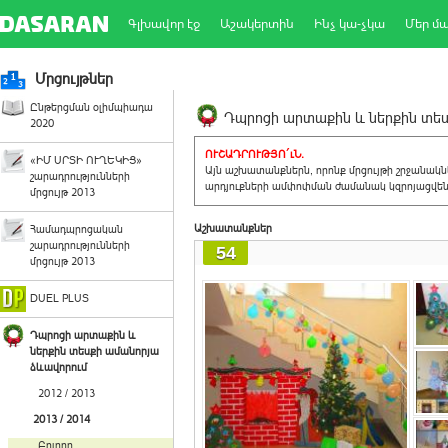
Գլխավոր էջ
Աշակերտին
Ինչ կա-չկա
Մեր մ
Մրցույթներ
Ընթերցման օլիմպիադա
Դպրոցի արտաքին և ներքին տեսք
2020
ՈՒՇԱԴՐՈՒԹՅՈ´ւՆ.
«ԻՄ ՍՐՏԻ ՈՒՂԵԿԻՑ»
Այն աշխատանքներն, որոնք մրցույթի շրջանակ
շարադրությունների
արդյուքների ամփոփման ժամանակ կզրոյացվեն 
մրցույթ 2013
Աշխատանքներ
Համադպրոցական
շարադրությունների
54
մրցույթ 2013
DUEL PLUS
Դպրոցի արտաքին և
ներքին տեսքի ամանորյա
ձևավորում
2012 / 2013
2013 / 2014
Բոլորը