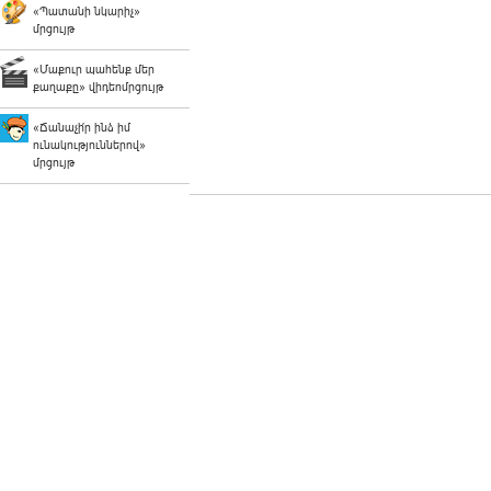
«Պատանի նկարիչ»
մրցույթ
«Մաքուր պահենք մեր
քաղաքը» վիդեոմրցույթ
«Ճանաչի՛ր ինձ իմ
ունակություններով»
մրցույթ