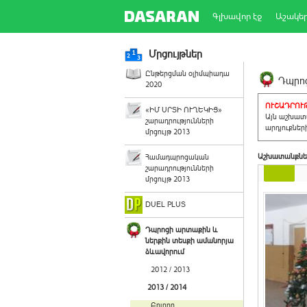
Գլխավոր էջ
Աշակե
Մրցույթներ
Ընթերցման օլիմպիադա
Դպրոց
2020
ՈՒՇԱԴՐՈՒԹ
«ԻՄ ՍՐՏԻ ՈՒՂԵԿԻՑ»
Այն աշխատա
շարադրությունների
արդյուքներ
մրցույթ 2013
Աշխատանքնե
Համադպրոցական
շարադրությունների
մրցույթ 2013
DUEL PLUS
Դպրոցի արտաքին և
ներքին տեսքի ամանորյա
ձևավորում
2012 / 2013
2013 / 2014
Բոլորը