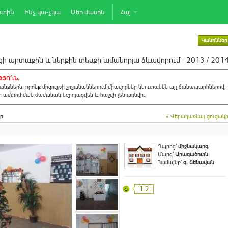
րտին
Ինչ կա-չկա
Մեր մասին
Հայ
Կանոններ
ի արտաքին և ներքին տեսքի ամանորյա ձևավորում - 2013 / 201
ՅՈ´ւՆ.
նքներն, որոնք մրցույթի շրջանակներում միավորներ կկուտակեն այլ ճանապարհներով,
ի ամփոփման ժամանակ կզրոյացվեն և հաշվի չեն առնվի:
ր
« Վերադառնալ ցուցակ
Դպրոց`
միջնակարգ
Մարզ`
Արագածոտն
Համայնք`
գ. Շենավան
1.2