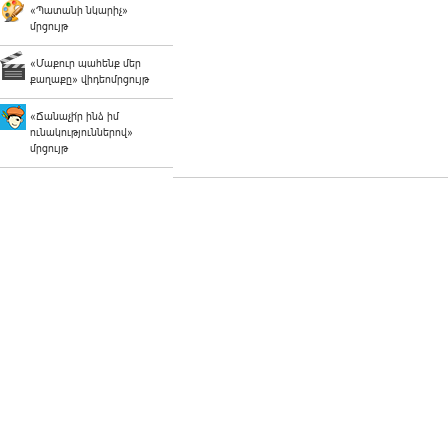
«Պատանի նկարիչ»
մրցույթ
«Մաքուր պահենք մեր
քաղաքը» վիդեոմրցույթ
«Ճանաչի՛ր ինձ իմ
ունակություններով»
մրցույթ