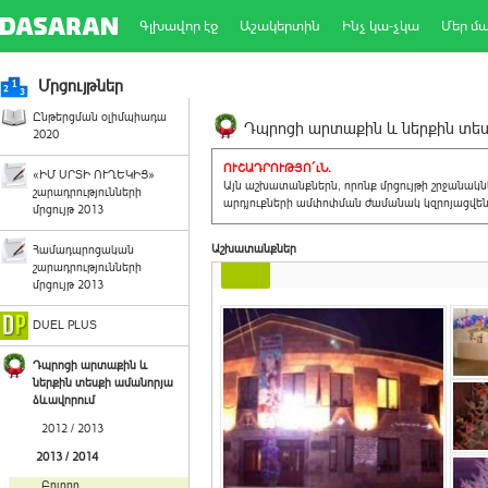
Գլխավոր էջ
Աշակերտին
Ինչ կա-չկա
Մեր մ
Մրցույթներ
Ընթերցման օլիմպիադա
Դպրոցի արտաքին և ներքին տեսք
2020
ՈՒՇԱԴՐՈՒԹՅՈ´ւՆ.
«ԻՄ ՍՐՏԻ ՈՒՂԵԿԻՑ»
Այն աշխատանքներն, որոնք մրցույթի շրջանակ
շարադրությունների
արդյուքների ամփոփման ժամանակ կզրոյացվեն 
մրցույթ 2013
Աշխատանքներ
Համադպրոցական
շարադրությունների
մրցույթ 2013
DUEL PLUS
Դպրոցի արտաքին և
ներքին տեսքի ամանորյա
ձևավորում
2012 / 2013
2013 / 2014
Բոլորը