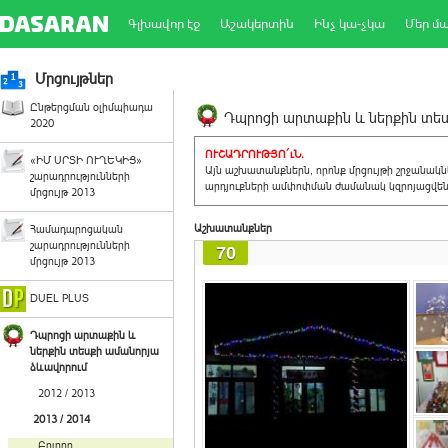
Գլխավոր էջ
Աշակերտին
Ինչ կա-չկա
Մեր մ
Մրցույթներ
Ընթերցման օլիմպիադա
Դպրոցի արտաքին և ներքին տեսք
2020
ՈՒՇԱԴՐՈՒԹՅՈ´ւՆ.
«ԻՄ ՍՐՏԻ ՈՒՂԵԿԻՑ»
Այն աշխատանքներն, որոնք մրցույթի շրջանակ
շարադրությունների
արդյուքների ամփոփման ժամանակ կզրոյացվեն 
մրցույթ 2013
Աշխատանքներ
Համադպրոցական
շարադրությունների
70
մրցույթ 2013
DUEL PLUS
Դպրոցի արտաքին և
ներքին տեսքի ամանորյա
ձևավորում
2012 / 2013
2013 / 2014
Բոլորը