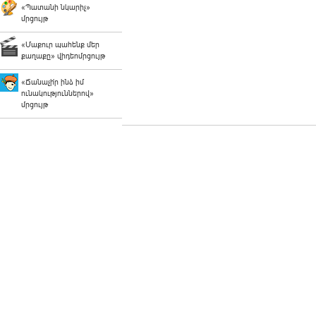
«Պատանի նկարիչ»
մրցույթ
«Մաքուր պահենք մեր
քաղաքը» վիդեոմրցույթ
«Ճանաչի՛ր ինձ իմ
ունակություններով»
մրցույթ