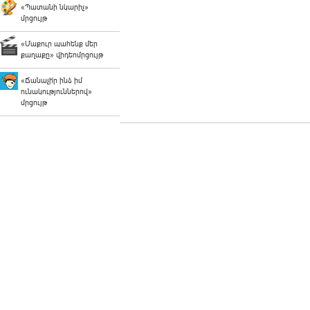
«Պատանի նկարիչ»
մրցույթ
«Մաքուր պահենք մեր
քաղաքը» վիդեոմրցույթ
«Ճանաչի՛ր ինձ իմ
ունակություններով»
մրցույթ