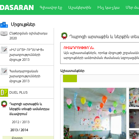
Գլխավոր էջ
Աշակերտին
Ինչ կա-չկա
Մեր մ
Մրցույթներ
Ընթերցման օլիմպիադա
Դպրոցի արտաքին և ներքին տեսք
2020
ՈՒՇԱԴՐՈՒԹՅՈ´ւՆ.
«ԻՄ ՍՐՏԻ ՈՒՂԵԿԻՑ»
Այն աշխատանքներն, որոնք մրցույթի շրջանակ
շարադրությունների
արդյուքների ամփոփման ժամանակ կզրոյացվեն 
մրցույթ 2013
Աշխատանքներ
Համադպրոցական
շարադրությունների
մրցույթ 2013
DUEL PLUS
Դպրոցի արտաքին և
ներքին տեսքի ամանորյա
ձևավորում
2012 / 2013
2013 / 2014
Բոլորը