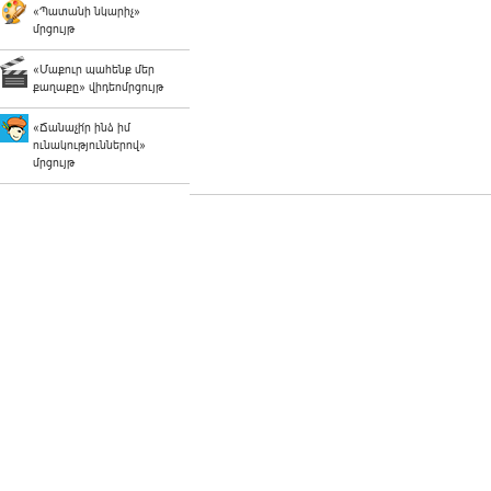
«Պատանի նկարիչ»
մրցույթ
«Մաքուր պահենք մեր
քաղաքը» վիդեոմրցույթ
«Ճանաչի՛ր ինձ իմ
ունակություններով»
մրցույթ