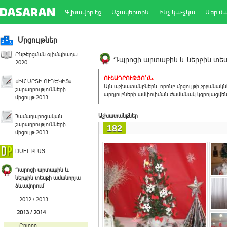
Գլխավոր էջ
Աշակերտին
Ինչ կա-չկա
Մեր մ
Մրցույթներ
Ընթերցման օլիմպիադա
Դպրոցի արտաքին և ներքին տեսք
2020
ՈՒՇԱԴՐՈՒԹՅՈ´ւՆ.
«ԻՄ ՍՐՏԻ ՈՒՂԵԿԻՑ»
Այն աշխատանքներն, որոնք մրցույթի շրջանակ
շարադրությունների
արդյուքների ամփոփման ժամանակ կզրոյացվեն 
մրցույթ 2013
Աշխատանքներ
Համադպրոցական
շարադրությունների
182
մրցույթ 2013
DUEL PLUS
Դպրոցի արտաքին և
ներքին տեսքի ամանորյա
ձևավորում
2012 / 2013
2013 / 2014
Բոլորը