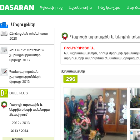
Գլխավոր էջ
Աշակերտին
Ինչ կա-չկա
Մեր մ
Մրցույթներ
Ընթերցման օլիմպիադա
Դպրոցի արտաքին և ներքին տեսք
2020
ՈՒՇԱԴՐՈՒԹՅՈ´ւՆ.
«ԻՄ ՍՐՏԻ ՈՒՂԵԿԻՑ»
Այն աշխատանքներն, որոնք մրցույթի շրջանակ
շարադրությունների
արդյուքների ամփոփման ժամանակ կզրոյացվեն 
մրցույթ 2013
Աշխատանքներ
Համադպրոցական
շարադրությունների
296
մրցույթ 2013
DUEL PLUS
Դպրոցի արտաքին և
ներքին տեսքի ամանորյա
ձևավորում
2012 / 2013
2013 / 2014
Բոլորը