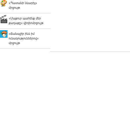
«Պատանի նկարիչ»
մրցույթ
«Մաքուր պահենք մեր
քաղաքը» վիդեոմրցույթ
«Ճանաչի՛ր ինձ իմ
ունակություններով»
մրցույթ