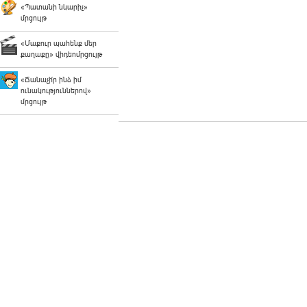
«Պատանի նկարիչ»
մրցույթ
«Մաքուր պահենք մեր
քաղաքը» վիդեոմրցույթ
«Ճանաչի՛ր ինձ իմ
ունակություններով»
մրցույթ