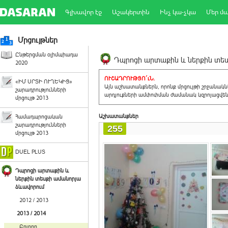
Գլխավոր էջ
Աշակերտին
Ինչ կա-չկա
Մեր մ
Մրցույթներ
Ընթերցման օլիմպիադա
Դպրոցի արտաքին և ներքին տեսք
2020
ՈՒՇԱԴՐՈՒԹՅՈ´ւՆ.
«ԻՄ ՍՐՏԻ ՈՒՂԵԿԻՑ»
Այն աշխատանքներն, որոնք մրցույթի շրջանակ
շարադրությունների
արդյուքների ամփոփման ժամանակ կզրոյացվեն 
մրցույթ 2013
Աշխատանքներ
Համադպրոցական
շարադրությունների
255
մրցույթ 2013
DUEL PLUS
Դպրոցի արտաքին և
ներքին տեսքի ամանորյա
ձևավորում
2012 / 2013
2013 / 2014
Բոլորը