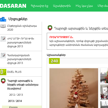
Գլխավոր էջ
Աշակերտին
Ինչ կա-չկա
Մեր մ
Մրցույթներ
Ընթերցման օլիմպիադա
Դպրոցի արտաքին և ներքին տեսք
2020
ՈՒՇԱԴՐՈՒԹՅՈ´ւՆ.
«ԻՄ ՍՐՏԻ ՈՒՂԵԿԻՑ»
Այն աշխատանքներն, որոնք մրցույթի շրջանակ
շարադրությունների
արդյուքների ամփոփման ժամանակ կզրոյացվեն 
մրցույթ 2013
Աշխատանքներ
Համադպրոցական
շարադրությունների
240
մրցույթ 2013
DUEL PLUS
Դպրոցի արտաքին և
ներքին տեսքի ամանորյա
ձևավորում
2012 / 2013
2013 / 2014
Բոլորը